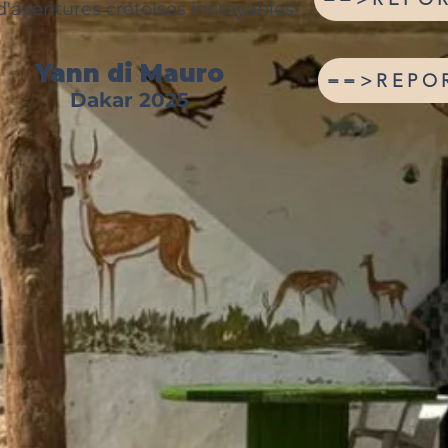
d'aventures crétoises incroyables!
Yann di Mauro
==>REPO
Dakar 2025