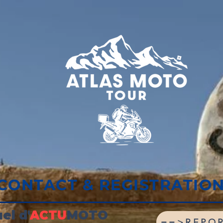
CONTACT & REGISTRATIO
el d'
ACTU
MOTO
==>REPO