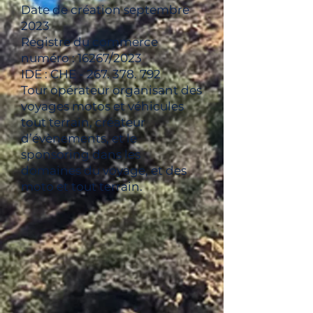
Date de création septembre
2023
Registre du commerce
numéro : 16267/2023
IDE : CHE -
267. 378. 792
Tour opérateur organisant des
voyages motos et véhicules
tout terrain, créateur
d’évènements, et le
sponsoring dans les
domaines du voyage, et des
moto et tout terrain.