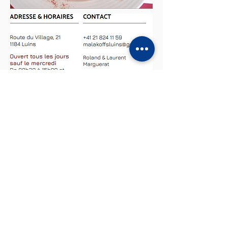
B
ienvenu sur MyGaragePro
Notre garage vous offre tout ce dont vous avez
besoin : atelier mécanique, carrosserie, stockage