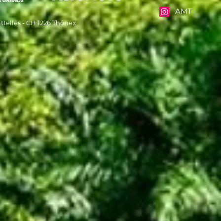
AMT
ttelles - CH 1226 Thônex