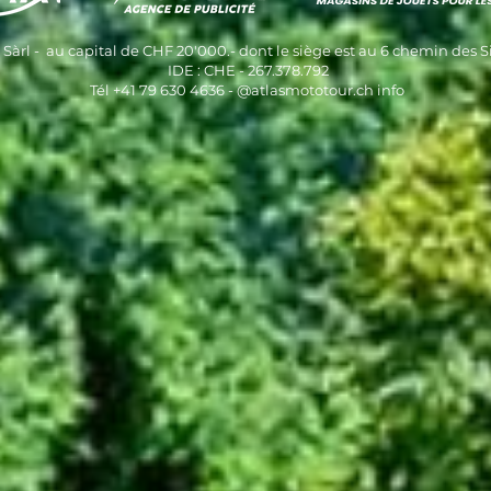
Sàrl - au capital de CHF 20'000.- dont le siège est au 6 chemin des Si
IDE : CHE - 267.378.792
Tél +41 79 630 4636 - @atlasmototour.ch info