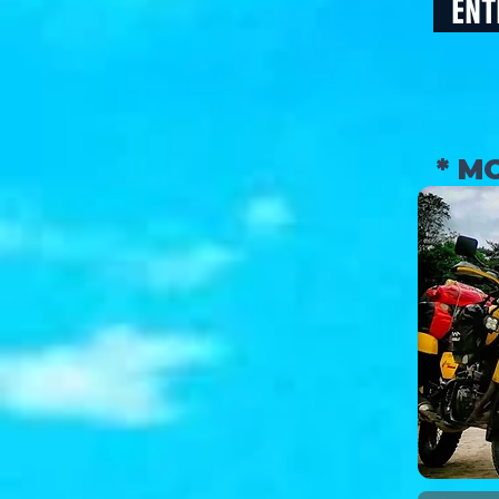
ENTD
* M