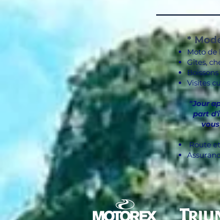
* Mod
Moto de 
Gîtes, ch
Boissons 
Visites c
"Jour a
part d
vous
Route et 
Assuranc