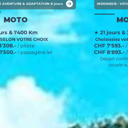
E AVENTURE & ADAPTATION 8 jours
INDONESIE : VOYA
MOTO
M
urs & 1'400 Km
★
21 jours &
 SELON VOTRE CHOIX
Choisissiez vo
'308.-
CHF 7'593.-
/ pilote
/
'500.-
CHF 8'893.-
passagère /er
/
Départ confir
couple s