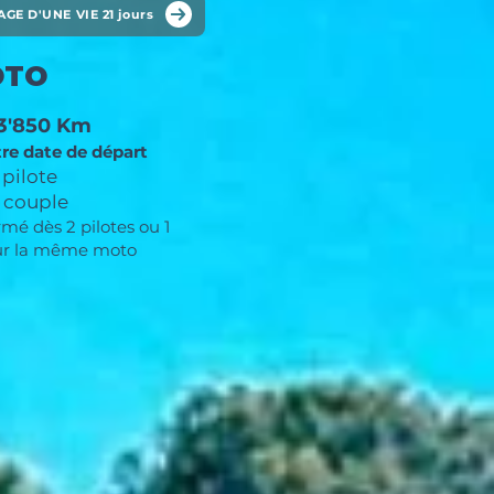
GE D'UNE VIE 21 jours
OTO
 3'850 Km
tre date de départ
 pilote
/ couple​
mé dès 2 pilotes ou 1
ur la même moto