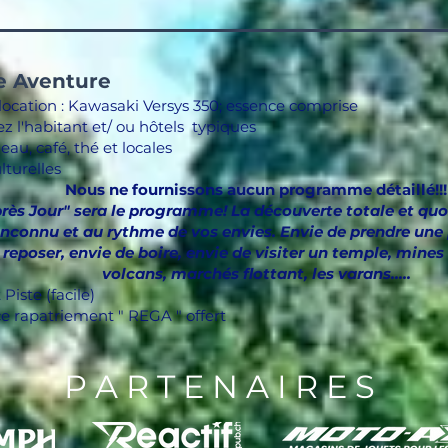
e Aventure
location : Kawasaki Versys 350; essence comprise​
ez l'habitant et/ ou hôtels typiques
eau, café, thé et locales
ulturelles
​Nous ne fournissons aucun programme détaillé!!!
près Jour" sera le programme! La découverte totale et quo
'inconnu et au rythme de vos envies. Envie de prendre une
 reposer, envie de boire, envie de visiter un temple, mine
volcans, marchés flottant, les varans.....
Piste (facile)
e rapatriement " REGA " offert
P A R T E N A I R E S