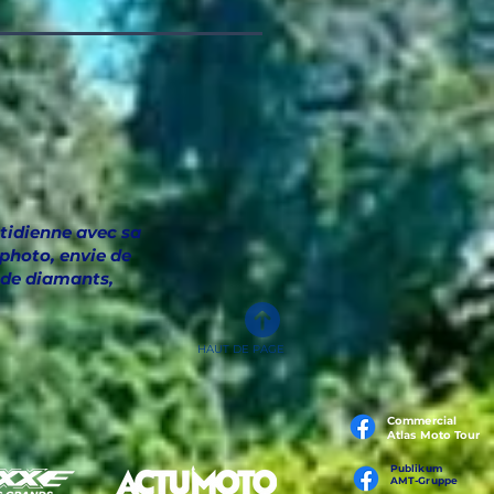
tidienne avec sa
 photo, envie de
s de diamants,
HAUT DE PAGE
Commercial
Atlas Moto Tour
Publikum
AMT-Gruppe