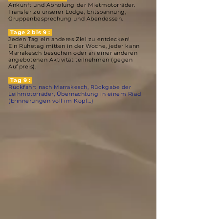
Ankunft und Abholung der Mietmotorräder.
Transfer zu unserer Lodge, Entspannung,
Gruppenbesprechung und Abendessen.
Tage 2 bis 9 :
Jeden Tag ein anderes Ziel zu entdecken!
Ein Ruhetag mitten in der Woche, jeder kann
Marrakesch besuchen oder an einer anderen
angebotenen Aktivität teilnehmen (gegen
Aufpreis).
Tag 9 :
Rückfahrt nach Marrakesch, Rückgabe der
Leihmotorräder, Übernachtung in einem Riad
(Erinnerungen voll im Kopf...)