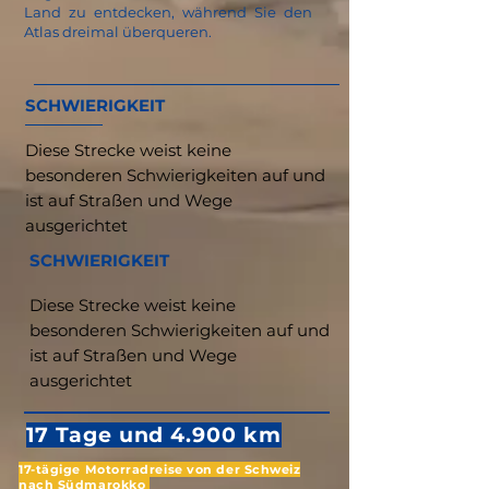
Land zu entdecken, während Sie den
Atlas dreimal überqueren.
SCHWIERIGKEIT
Diese Strecke weist keine
besonderen Schwierigkeiten auf und
ist auf Straßen und Wege
ausgerichtet
SCHWIERIGKEIT
Diese Strecke weist keine
besonderen Schwierigkeiten auf und
ist auf Straßen und Wege
ausgerichtet
17 Tage und 4.900 km
17-tägige Motorradreise von der Schweiz
nach Südmarokko