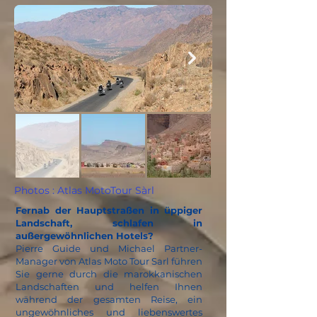
Photos : Atlas MotoTour Sàrl
Fernab der Hauptstraßen in üppiger
Landschaft, schlafen in
außergewöhnlichen Hotels?
Pierre Guide und Michael Partner-
Manager von Atlas Moto Tour Sarl führen
Sie gerne durch die marokkanischen
Landschaften und helfen Ihnen
während der gesamten Reise, ein
ungewöhnliches und liebenswertes