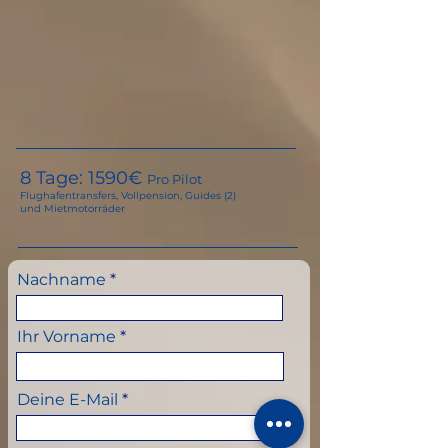
8 Tage: 159
0€
Pro Pilot
Flughafentransfers, Vollpension, Guides (2)
und Mietmotorräder
Nachname
Ihr Vorname
Deine E-Mail