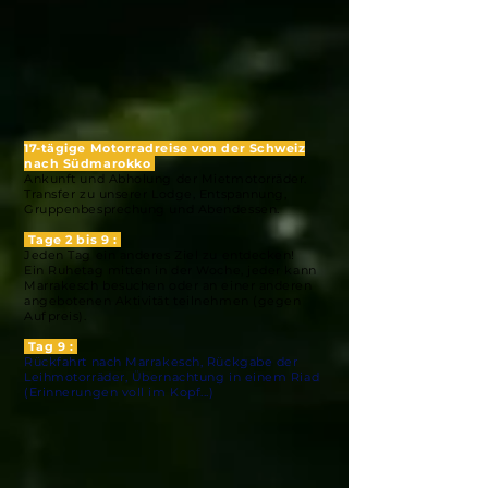
17-tägige Motorradreise von der Schweiz
nach Südmarokko
Ankunft und Abholung der Mietmotorräder.
Transfer zu unserer Lodge, Entspannung,
Gruppenbesprechung und Abendessen.
Tage 2 bis 9 :
Jeden Tag ein anderes Ziel zu entdecken!
Ein Ruhetag mitten in der Woche, jeder kann
Marrakesch besuchen oder an einer anderen
angebotenen Aktivität teilnehmen (gegen
Aufpreis).
Tag 9 :
Rückfahrt nach Marrakesch, Rückgabe der
Leihmotorräder, Übernachtung in einem Riad
(Erinnerungen voll im Kopf...)