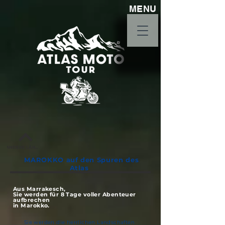
MENU
ANDERE LÄNDER
MAROKKO auf den Spuren des
Atlas
Aus Marrakesch,
Sie werden für 8 Tage voller Abenteuer
aufbrechen
in Marokko.
Sie werden die herrlichen Landschaften