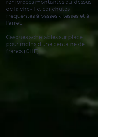
renforcées montantes au-dessus
de la cheville. car chutes
fréquentes à basses vitesses et à
l'arrêt.
Casques achetables sur place
pour moins d'une centaine de
francs (CHF)