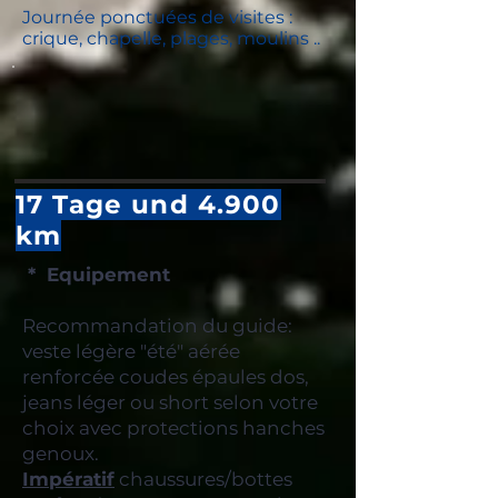
Journée ponctuées de visites :
crique, chapelle, plages, moulins
..
17 Tage und 4.900
km
* Equipement
Recommandation du guide:
veste légère "été" aérée
renforcée coudes épaules dos,
jeans léger ou short selon votre
choix avec protections hanches
genoux.
Impératif
chaussures/bottes