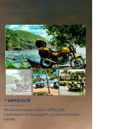
entdecken
du Haut Atlas,
des Anti-Atlas und des Mittleren
Atlas.
Alles begleitet von legendären Tracks
und ihre
Wendungen.
* DIFFICULTÉ
Parcours routier aucun difficulté,
s'adressant à tous ayant un permis moto
valide