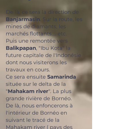
De là, ce sera la direction de
Banjarmasin
. Sur la route, les
mines de diamants, les
marchés flottants…. etc.
Puis une remontée vers
Balikpapan
, "Ibu Kota" la
future capitale de l'Indonésie
dont nous visiterons les
travaux en cours.
Ce sera ensuite
Samarinda
située sur le delta de la
"
Mahakam river
". La plus
grande rivière de Bornéo.
De là, nous enfoncerons à
l'intérieur de Bornéo en
suivant le tracé de la
Mahakam river ( pays des