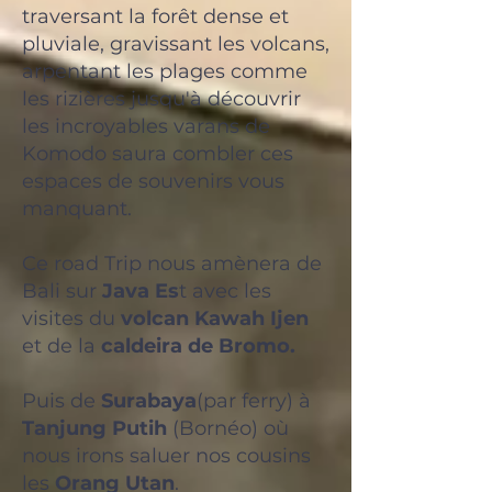
traversant la forêt dense et
pluviale, gravissant les volcans,
arpentant les plages comme
les rizières jusqu'à découvrir
les incroyables varans de
Komodo saura combler ces
espaces de souvenirs vous
manquant.
Ce road Trip nous amènera de
Bali sur
Java Es
t avec les
visites du
volcan Kawah Ijen
et de la
caldeira de Bromo.
Puis de
Surabaya
(par ferry) à
Tanjung Putih
(
Bornéo
) où
nous irons saluer nos cousins
les
Orang Utan
.