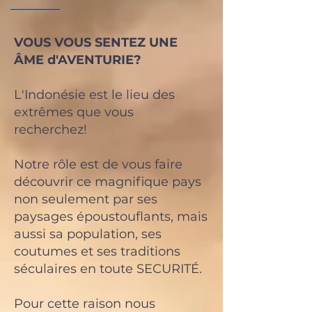
VOUS VOUS SENTEZ UNE
ÂME d'AVENTURIE?
L'Indonésie est le lieu des
extrêmes que vous
recherchez!
Notre rôle est de vous faire
découvrir ce magnifique pays
non seulement par ses
paysages époustouflants, mais
aussi sa population, ses
coutumes et ses traditions
séculaires en toute SECURITÉ.
Pour cette raison nous