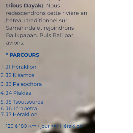
tribus Dayak
). Nous
redescendrons cette rivière en
bateau traditionnel sur
Samarinda et rejoindrons
Balikpapan. Puis Bali par
avions.
* PARCOURS
J1 Héraklion
J2 Kisamos
J3 Paleochora
J
4 Plakias
J5 Tsoutsouros
J6 Iérapétra
J7 Héraklion
120 é 180 Km / jour <=> Héraklion