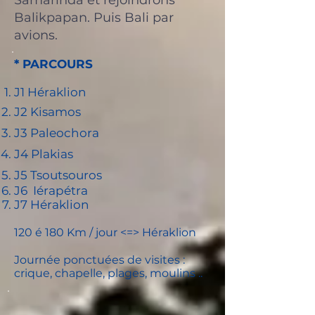
Samarinda et rejoindrons
Balikpapan. Puis Bali par
avions.
* PARCOURS
J1 Héraklion
J2 Kisamos
J3 Paleochora
J
4 Plakias
J5 Tsoutsouros
J6 Iérapétra
J7 Héraklion
120 é 180 Km / jour <=> Héraklion
Journée ponctuées de visites :
crique, chapelle, plages, moulins
..