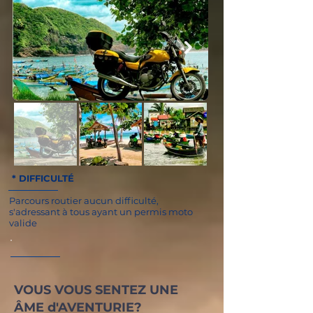
* DIFFICULTÉ
Parcours routier aucun difficulté,
s'adressant à tous ayant un permis moto
valide
VOUS VOUS SENTEZ UNE
ÂME d'AVENTURIE?