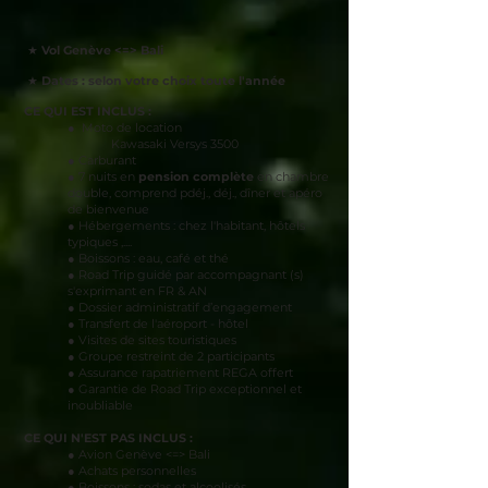
★
Vol Genève <=> Bali
★
Dates : selon votre choix toute l'année
​
CE QUI EST INCLUS :
● Moto de location
Kawasaki Versys 3500
● Carburant
● 7 nuits en
pension complète
en chambre
double, comprend pdéj., déj., dîner et apéro
de bienvenue
● Hébergements : chez l'habitant, hôtels
typiques ,....
● Boissons : eau, café et thé
● Road Trip guidé par accompagnant (s)
s'exprimant en FR & AN
● Dossier administratif d’engagement
● Transfert de l'aéroport - hôtel
● Visites de sites touristiques
● Groupe restreint de 2 participants
● Assurance rapatriement REGA offert
● Garantie de Road Trip exceptionnel et
inoubliable
CE QUI N'EST PAS INCLUS :
● Avion Genève <=> Bali
● Achats personnelles
● Boissons : sodas et alcoolisés