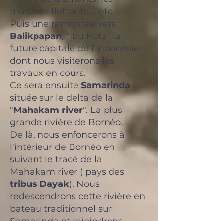
marchés flottants…. etc.
Puis une remontée vers
Balikpapan
, "Ibu Kota" la
future capitale de l'Indonésie
dont nous visiterons les
travaux en cours.
Ce sera ensuite
Samarinda
située sur le delta de la
"
Mahakam river
". La plus
grande rivière de Bornéo.
De là, nous enfoncerons à
l'intérieur de Bornéo en
suivant le tracé de la
Mahakam river ( pays des
tribus Dayak
). Nous
redescendrons cette rivière en
bateau traditionnel sur