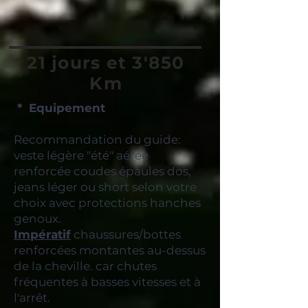
21 jours et 3'850
Km
* Equipement
Recommandation du guide:
veste légère "été" aérée
renforcée coudes épaules dos,
jeans léger ou short selon votre
choix avec protections hanches
genoux.
Impératif
chaussures/bottes
renforcées montantes au-dessus
de la cheville. car chutes
fréquentes à basses vitesses et à
l'arrêt.