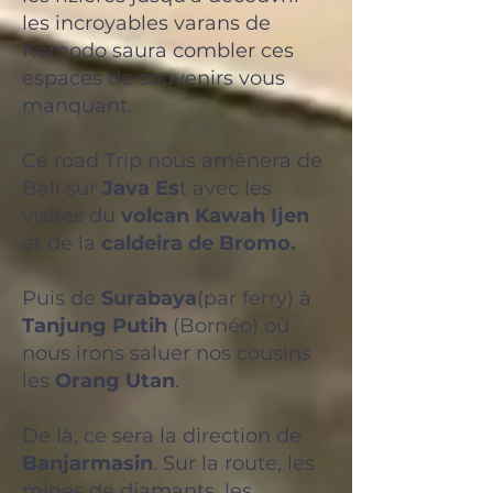
les incroyables varans de
Komodo saura combler ces
espaces de souvenirs vous
manquant.
Ce road Trip nous amènera de
Bali sur
Java Es
t avec les
visites du
volcan Kawah Ijen
et de la
caldeira de Bromo.
Puis de
Surabaya
(par ferry) à
Tanjung Putih
(
Bornéo
) où
nous irons saluer nos cousins
les
Orang Utan
.
De là, ce sera la direction de
Banjarmasin
. Sur la route, les
mines de diamants, les