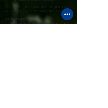
* TOUT CE QUI N'EST PAS EXPRÉSSEMENT ÉCRRIT
DANS LE PARAGRAPHE "CE QUI EST INCLUT"
OBLIGATOIRE
●
Assurance et livret d'assistance (ETI par
ex.)
● Assurance annulation
● Assistance rapatriement personne
● Assurance dégât moto location
Caution Moto CHF 1'000.-
★ Toutes modifications sur le programme est laissée
au libre choix de l'organisateur guide en fonction des
conditions climatiques et routières.
Les prix sont soumis à modification en fonction du
nombre de jours du tour ou de variation des taux de
change.
INSCRIPTION VALIDE
Votre inscription
ne sera effective
qu'à réception de
votre acompte de
30%
En cas d'annulation de votre part 45 jours
avant le départ :
les 30% d'acompte versés lors de votre réservation
seront non remboursables
(dû aux frais administratifs inhérents aux diverses