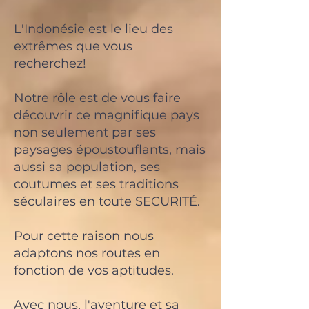
L'Indonésie est le lieu des
extrêmes que vous
recherchez!
Notre rôle est de vous faire
découvrir ce magnifique pays
non seulement par ses
paysages époustouflants, mais
aussi sa population, ses
coutumes et ses traditions
séculaires en toute SECURITÉ.
Pour cette raison nous
adaptons nos routes en
fonction de vos aptitudes.
Avec nous, l'aventure et sa