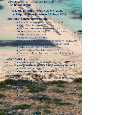
★
Vol Genève <=> Héraklion " Easyjet"
en fin après-midi
★
Dép. 19 Mai & retour 26 Mai 2026
★
Dép. 19 Sept & retour 26 Sept 2026
NOS PRESTATIONS COMPRENNENT
● Accueil à l'aéroport et transfert à l'hôtel
● Apéritif de bienvenue
● 7 nuits en
pension complète
en chambre
double
(chambre individuelle sur demande),
comprend pdéj., déj., dîner
● Boissons : eau, café et thé
● 2 guides, pilotes avec 4x4 s'exprimant en FR, DE, AN
● Pauses et temps libre pour baignade et loisirs
● Visites de sites touristiques
● Dossier administratif d’engagement
● Garantie de Road Trip exceptionnel
et inoubliable
NON COMPRIS
● Avion Genève <=> Héraklion
●
Supplément chambre individuelle + CHF 200.-
● Achats personnelles
●
Boissons : sodas et
alcoolisés
* TOUT CE QUI N'EST PAS EXPRÉCEMENT ÉCRIT DANS LE
PARAGRAPJE "CE QUI EST INCLUT"
OBLIGATOIRE
●
Assurance et livret d'assistance (ETI par ex.)
● Assurance annulation
● Assistance rapatriement personne
★ Toutes modifications sur le programme est laissée au libre choix de
l'organisateur guide en fonction des conditions climatiques et
routières.
Les prix sont soumis à modification en fonction du nombre de jours du