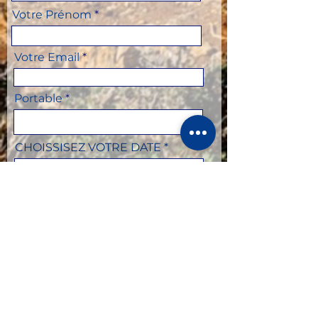
Votre Prénom
Votre Email
Portable
CHOISSISEZ VOTRE DATE
Chambre individuelle ou en
double
CHOISSISEZ VOTRE TRIP