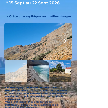
* 15 Sept au 22 Sept 2026
La Crète : Île mythique aux milles visages
La Crête regorge de trésors culturels et naturels :
Notre guide Jean-Pierre
(franco crétois)
ayant 17 ans d’expérience
en Crête vous fera découvrir des sites insolites que seuls les crétois
connaissent et il en va de même pour la restauration et les sites
d'hébergement.
Vestiges de sites archéologiques, plages
paradisiaques à l'eau turquoise, paysages de
montagnes impressionnants.