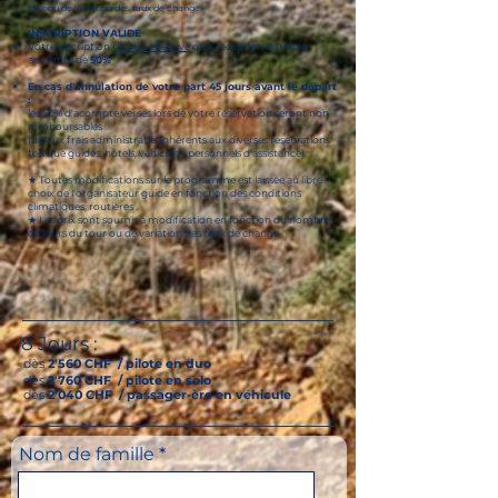
tour ou de variation des taux de change.
INSCRIPTION VALIDE
Votre inscription
ne sera effective
qu'à réception de votre
acompte de
50%
En cas d'annulation de votre part 45 jours avant le départ
:
les 50% d'acompte versés lors de votre réservation seront non
remboursables
(dû aux frais administratifs inhérents aux diverses réservations
tels que guides, hôtels, véhicules, personnels d'assistance).
★ Toutes modifications sur le programme est laissée au libre
choix de l'organisateur guide en fonction des conditions
climatiques, routières .
★ Les prix sont soumis à modification en fonction du nombre
de jours du tour ou de variation des taux de change.
8 Jours :
dès
2'560 CHF / pilote en duo
dès
2'760 CHF
/ pilote en solo
dès
2'040 CHF
/ passager-ère en véhicule
Nom de famille