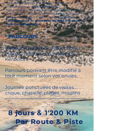
Vous pourrez goûter à la cuisine traditionnelle
crétoise pour un dépaysement total.
Notre itinéraire hors des circuits touristiques vous
fera découvrir les petites vallées oubliées, les hauts
plateaux, les villages traditionnels de montagne.
La Crête est une île idéale pour les Road Trip en 4x4
hors des sentiers battus!
* PARCOURS
Héraklion, Kisamos, Paléochora,
Plakias, Tsoutsouros, Iérapétra,
Kéraklion
Parcours pouvant être modifié à
tout moment selon vos envies.
Journée ponctuées de visites :
crique, chapelle, plages, moulins
..
8 jours
& 1'200 KM
Par Route & Piste