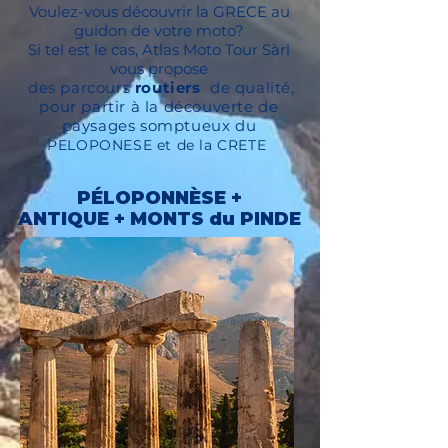
Voulez-vous découvrir la GRECE au
guidon de votre moto?
Si tel est le cas, Atlas Moto Tour Sàrl
vous propose
des parcours
routiers
de qualité,
pour partir à la découverte de
paysages somptueux du
PELOPONESE et de la CRETE
PÉLOPONNÈSE +
ANTIQUE + MONTS du PINDE