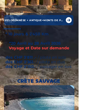
PÉLOPONNÈSE + ANTIQUE+MONTS DE PINDE
* 10 jours & 2'450 Km
*20 Avril au 28 Avril 2026
Voyage et Date sur demande
dès CHF 3'811 .-
/ pilote en solo
dès CHF 3'361.
- / pilote en duo
dès CHF 2'150.-
/ passager en 4x4
CRÈTE SAUVAGE