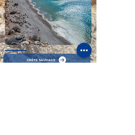
CRÊTE SAUVAGE
MOTO Route & Piste
★
8 jours & 1'200 Km
​
*
19 Mai
- 26 Mai 2026
*
15 Sept
- 22 Sept 2026
​
dès
CHF 2'760.-
/ pilote en solo
dès
CHF 2'560.-
/ pilote en duo
dès
CHF 2'040.-
/ passager-ère