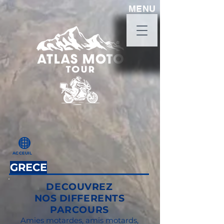
MENU
ACCEUIL
GRECE
DECOUVREZ
NOS DIFFERENTS
PARCOURS
Amies motardes, amis motards,