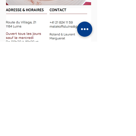
B
ienvenu sur MyGaragePro
Notre garage vous offre tout ce dont vous avez
besoin : atelier mécanique, carrosserie, stockage