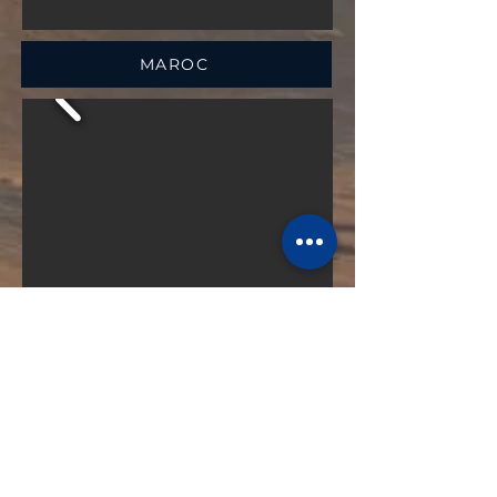
MAROC
P A R T E N A I R E S