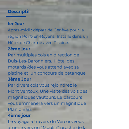
Descriptif
1
er Jour
Après-midi : départ de Genève pour la
région Pont-En-Royans
. Installé dans un
Hôtel de Charme avec Piscine.
2
ème
jou
r
Par multiples cols en direction de
Buis-Les-Baronniers. Hôtel des
motards /des vous attend avec sa
piscine et un concours de pétanque
3ème Jour
Par divers cols vous rejoindrez le
Mont Ventoux. Une visite des vols des
magnifiques vautours. Le parcours
vous emmènera vers un magnifique
Plan d'Eau.
4ème
jou
r
Le voyage à travers du Vercors vous
amène vers un "Moulin" proche de la