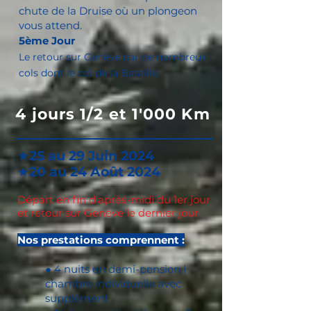
chut
e de la Druis
e où un plongeon
vous attend.
5ème Jour
Le
r
etour sur Genève par de nombre
ux
cols d
ont le col de la Bataille.
4 jours 1/2 et 1'000 Km
★
25 au 29 Juin 2024
★
20 au 24 Août 2024
D
épart en fin d'après-midi du 1er jour
et retour sur Genève le dernier jour
Nos prestations comprennent :
● 4 nuits en demi-pension |
chambre individuelle avec
supplément