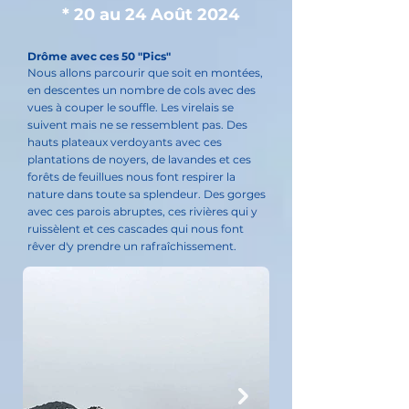
* 20 au 24 Août 2024
Drôme avec ces 50 "Pics"
Nous allons parcourir que soit en montées,
en descentes un nombre de cols avec des
vues à couper le souffle. Les virelais se
suivent mais ne se ressemblent pas. Des
hauts plateaux verdoyants avec ces
plantations de noyers, de lavandes et ces
forêts de feuillues nous font respirer la
nature dans toute sa splendeur. Des gorges
avec ces parois abruptes, ces rivières qui y
ruissèlent et ces cascades qui nous font
rêver d'y prendre un rafraîchissement.