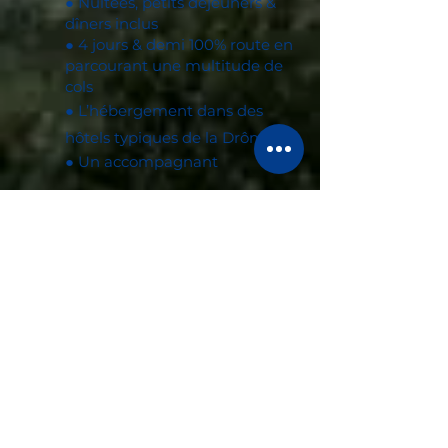
● Nuitées, petits déjeuners &
dîners inclus
● 4 jours & demi 100% route en
parcourant une multitude de
cols
● L’hébergement dans des
hôtels typiques de la Drôme
● Un accompagnant
Elles ne comprennent pas :
● Repas de midi & boissons
● Dépenses personnelles
● Essence & péages
● Visites de sites culturelles :
Grotte de Choranche; sortie
découverte de vol des vautours
à Rémuzat; dégustation et visite
d'une cave de "Clairette de
Die".
OBLI
GATOIRE
●
Assistance rapatriement