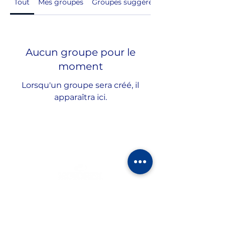
Tout
Mes groupes
Groupes suggérés
Aucun groupe pour le
moment
Lorsqu'un groupe sera créé, il
apparaîtra ici.
P A R T E N A I R E S