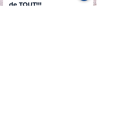
de TOUT!!!
Voiture d'assistance 
avec vos bagages à 
bord, de l'eau, etc....
P A R T E N A I R E S
© 2023 Atlas Moto Tour Sàrl - au capital de CHF 20'000.-
dont le siège est au 6 chemin des Sittelles - CH 1226
Thônex
IDE : CHE - 267.378.792
Tél +41 79 630 4636 - @atlasmototour.ch info
Commercial Atlas Moto Tour