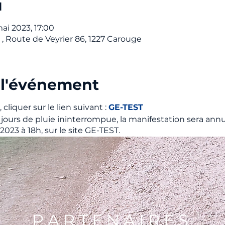
u
ai 2023, 17:00
, Route de Veyrier 86, 1227 Carouge
 l'événement
, cliquer sur le lien suivant :
GE-TEST
jours de pluie ininterrompue, la manifestation sera annu
2023 à 18h, sur le site GE-TEST.
P A R T E N A I R E S