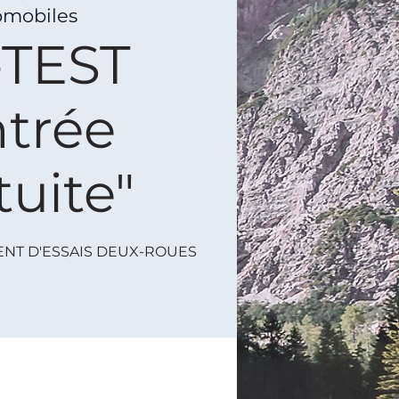
omobiles
-TEST
ntrée
tuite"
NT D'ESSAIS DEUX-ROUES