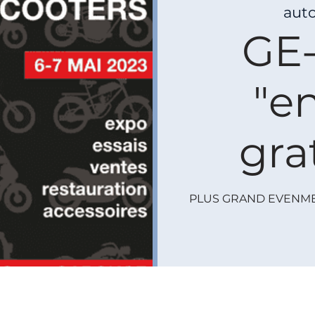
aut
GE
"e
gra
PLUS GRAND EVENME