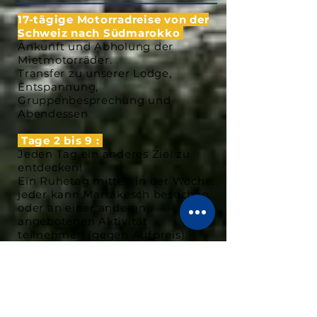
17-tägige Motorradreise von der
Schweiz nach Südmarokko
Ankunft und Abholung der
Mietmotorräder.
Transfer zu unserer Lodge,
Entspannung,
Gruppenbesprechung und
Abendessen.
Tage 2 bis 9 :
Jeden Tag ein anderes Ziel zu
entdecken!
Ein Ruhetag mitten in der Woche,
jeder kann Marrakesch besuchen
oder an einer anderen
angebotenen Aktivität
teilnehmen (gegen Aufpreis).
Tag 9 :
Rückfahrt nach Marrakesch,
Rückgabe der Leihmotorräder,
Übernachtung in einem Riad
(Erinnerungen voll im Kopf...)