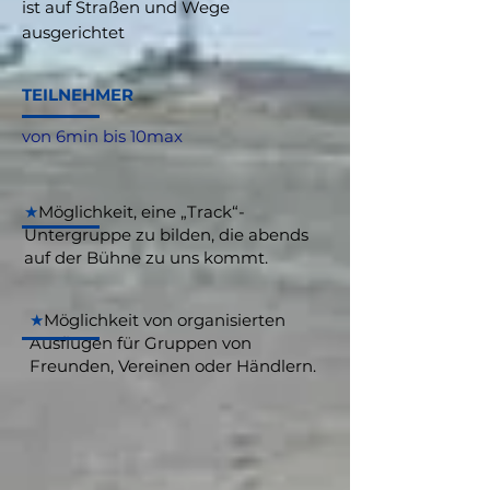
ist auf Straßen und Wege
ausgerichtet
TEILNEHMER
von 6min bis 10max
★
Möglichkeit, eine „Track“-
Untergruppe zu bilden, die abends
auf der Bühne zu uns kommt.
★
Möglichkeit von organisierten
Ausflügen für Gruppen von
Freunden, Vereinen oder Händlern.