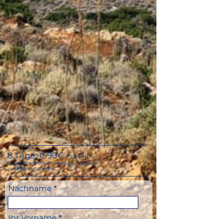
8 Tage: 159
0€
Pro Pilot
Flughafentransfers, Vollpension, Guides (2)
und Mietmotorräder
Nachname
Ihr Vorname