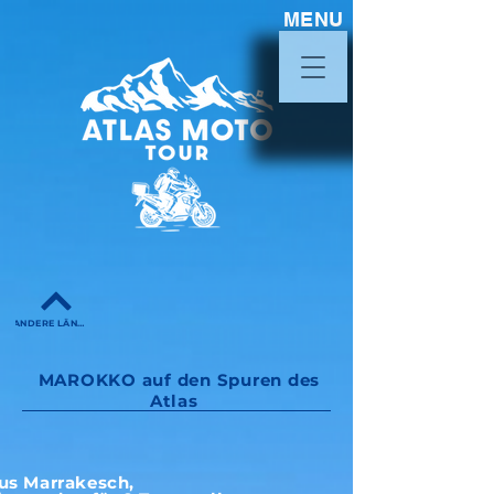
MENU
ANDERE LÄNDER
MAROKKO auf den Spuren des
Atlas
us Marrakesch,