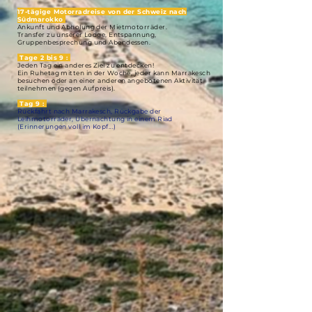
17-tägige Motorradreise von der Schweiz nach
Südmarokko
Ankunft und Abholung der Mietmotorräder.
Transfer zu unserer Lodge, Entspannung,
Gruppenbesprechung und Abendessen.
Tage 2 bis 9 :
Jeden Tag ein anderes Ziel zu entdecken!
Ein Ruhetag mitten in der Woche, jeder kann Marrakesch
besuchen oder an einer anderen angebotenen Aktivität
teilnehmen (gegen Aufpreis).
Tag 9 :
Rückfahrt nach Marrakesch, Rückgabe der
Leihmotorräder, Übernachtung in einem Riad
(Erinnerungen voll im Kopf...)