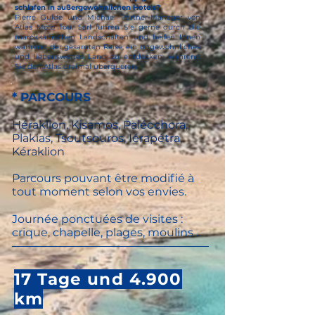
schlafen in außergewöhnlichen Hotels?
Pierre Guide und Michael Partner-Manager von
Atlas Moto Tour Sarl führen Sie gerne durch die
marokkanischen Landschaften und helfen Ihnen
während der gesamten Reise, ein ungewöhnliches
und liebenswertes Land zu entdecken, während
Sie den Atlas dreimal überqueren.
* PARCOURS
Héraklion, Kisamos, Paléochora,
Plakias, Tsoutsouros, Iérapétra,
Kéraklion
Parcours pouvant être modifié à
tout moment selon vos envies.
Journée ponctuées de visites :
crique, chapelle, plages, moulins
..
17 Tage und 4.900
km