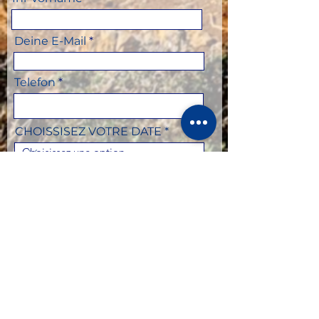
Deine E-Mail
Telefon
CHOISSISEZ VOTRE DATE
Chambre individuelle ou en
double
CHOISSISEZ VOTRE TRIP
Votre message ou question