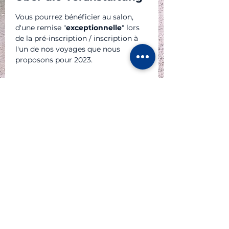
Vous pourrez bénéficier au salon, 
d'une remise "
exceptionnelle
" lors 
de la pré-inscription / inscription à 
l'un de nos voyages que nous 
proposons pour 2023.
P A R T E N A I R E S
© 2023 Atlas Moto Tour Sàrl - au capital de CHF 20'000.-
dont le siège est au 6 chemin des Sittelles - CH 1226
Thônex
IDE : CHE - 267.378.792
Tél +41 79 630 4636 - @atlasmototour.ch info