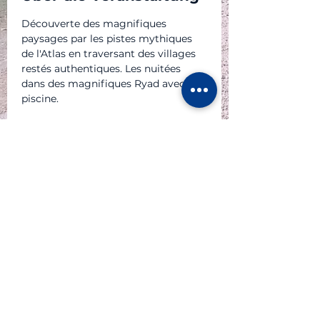
Découverte des magnifiques 
paysages par les pistes mythiques 
de l'Atlas en traversant des villages 
restés authentiques. Les nuitées 
dans des magnifiques Ryad avec 
piscine.
P A R T E N A I R E S
© 2023 Atlas Moto Tour Sàrl - au capital de CHF 20'000.-
dont le siège est au 6 chemin des Sittelles - CH 1226
Thônex
IDE : CHE - 267.378.792
Tél +41 79 630 4636 - @atlasmototour.ch info