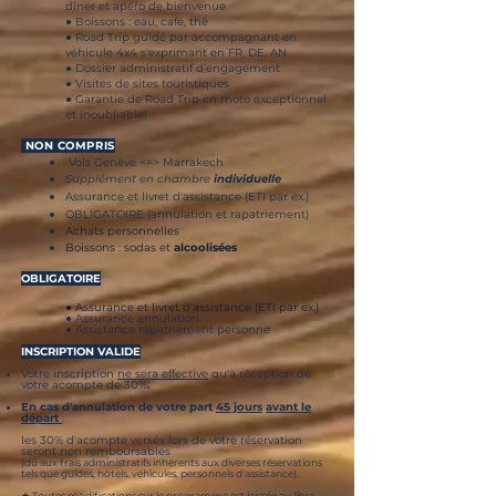
dîner et apéro de bienvenue
● Boissons : eau, café, thé
● Road Trip guidé par accompagnant en
véhicule 4x4 s'exprimant en FR, DE, AN
● Dossier administratif d’engagement
● Visites de sites touristiques
● Garantie de Road Trip en moto exceptionnel
et inoubliable!
NON COMPRIS
Vols Genève <=> Marrakech
Supplément en chambre
individuelle
Assurance et livret d'assistance (ETI par ex.)
OBLIGATOIRE (annulation et rapatriement)
Achats personnelles
Boissons : sodas et
alcoolisées
OBLIGATOIRE
● Assurance et livret d'assistance (ETI par ex.)
● Assurance annulation
● Assistance rapatriement personne
INSCRIPTION VALIDE
Votre inscription
ne sera effective
qu'à réception de
votre acompte de 30%
.
En cas d'annulation de votre part
45 jours
avant le
départ
:
les 30% d'acompte versés lors de votre réservation
seront non remboursables
(dû aux frais administratifs inhérents aux diverses réservations
.
tels que guides, hôtels, véhicules, personnels d'assistance)
★ Toutes modifications sur le programme est laissée au libre