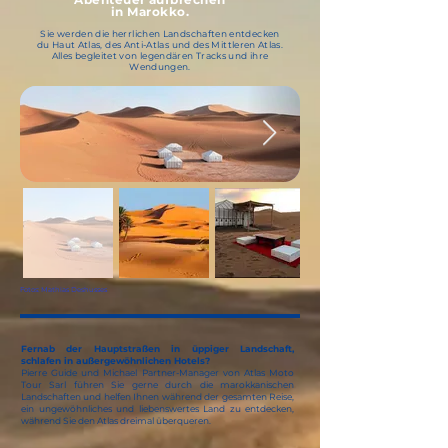
in Marokko.
Sie werden die herrlichen Landschaften entdecken
du Haut Atlas,
des Anti-Atlas und des Mittleren Atlas.
Alles begleitet von legendären Tracks
und ihre
Wendungen.
Fotos: Mathias Deshusses
Fernab der Hauptstraßen in üppiger Landschaft,
schlafen in außergewöhnlichen Hotels?
Pierre Guide und Michael Partner-Manager von Atlas Moto
Tour Sarl führen Sie gerne durch die marokkanischen
Landschaften und helfen Ihnen während der gesamten Reise,
ein ungewöhnliches und liebenswertes Land zu entdecken,
während Sie den Atlas dreimal überqueren.