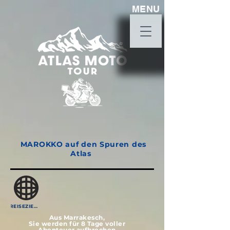
MENU
MAROKKO auf den Spuren des
Atlas
REISEZIELE MAROKKO
Aus Marrakesch,
Sie werden für 8 Tage voller
Abenteuer aufbrechen