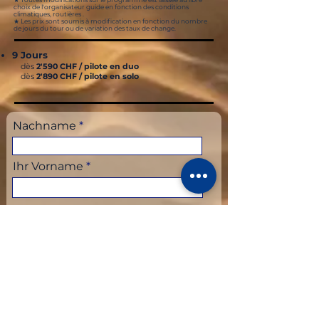
choix de l'organisateur guide en fonction des conditions
climatiques, routières .
★ Les prix sont soumis à modification en fonction du nombre
de jours du tour ou de variation des taux de change.
9 Jours
dès
2'590 CHF / pilote
en duo
dès
2'890 CHF / pilote
en solo
Nachname
Ihr Vorname
Deine E-Mail
Telefon
MAROC AVENTURE