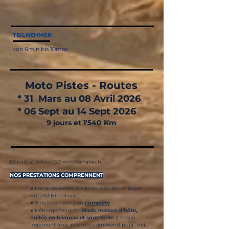
TEILNEHMER
von 6min bis 10max
Moto Pistes - Routes
* 31 Mars au 08 Avril 2026
* 06 Sept au 14 Sept 2026
9 jours et 1'540 Km
Départ et retour GE <=> Marrakech
NOS PRESTATIONS COMPRENNENT
● Location moto : CF Moto 450 MT et Royal
Enfield Himalayan
● 9 nuits en pension
complète
● Hébergement en
Riads
,
maison d'hôte,
nuitée en bivouac et sous tente
(certain
logement avec piscine) comprend pdéj., déj.,